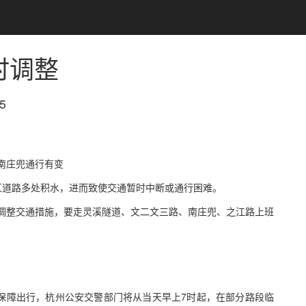
时调整
5
南庄兜通行有变
城区道路多处积水，进而致使交通暂时中断或通行困难。
调整交通措施，要走灵溪隧道、文二文三路、南庄兜、之江路上班
地保障出行，杭州公安交警部门将从当天早上7时起，在部分路段临