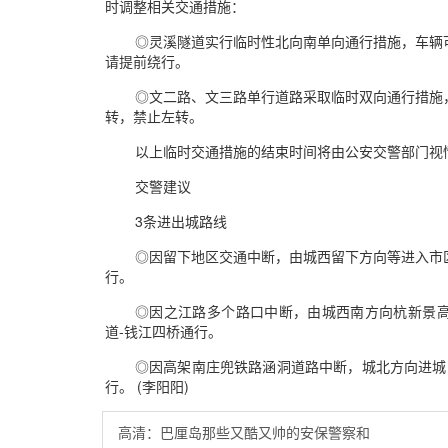
时调整相关交通措施：
◎灵溪隧道实行临时性北向南单向通行措施，车辆
请提前绕行。
◎文二路、文三路单行道路采取临时双向通行措施
转，禁止左转。
以上临时交通措施的结束时间将由公安交警部门视
交警建议
3条进出城路线
◎因留下地区交通中断，由城西留下方向等进入市
行。
◎因之江路多个路口中断，由城西南方向杭新景高
道-钱江四桥通行。
◎因高架南庄兜铁路涵洞道路中断，城北方向进城的
行。 (李阳阳)
高清：巴厘岛那些又酷又帅的安保警察和