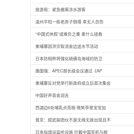
旅游局：紧急撤离涉水游客
温州平阳一栋老房子倒塌 幸无人员伤
“中国式休假”成难负之重 拿什么拯救
柬埔寨因洪灾取消金边送水节活动
日本防相称将强化硫磺岛海域的防卫
唐国强：APEC部长级会议通过《AP
柬埔寨反对党举行新政府成立后首次集会
中国好声音金润吉
西湖边6处哺乳点亮相 微笑亭里宝宝加
普京：叙武装团伙不是无缘无故出现且不
日本拟增设监听设施 拦截中国军机与舰