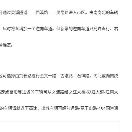
可通过灵溪隧道——西溪路——灵隐路进入市区。由南向北的车辆
，届时将各增加一个逆向车道。但新增的逆向车道只允许直行、右
情确定。
区可选择由荆长路绕行至文一路—古墩路—石祥路，向北或向南绕
速或富阳等进城的车辆可从之浦路经之江大桥-彩虹大道-江南大
车辆请就近下高速，出城车辆可经勾运路-莫干山路-104国道通