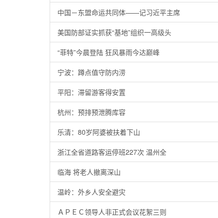
中国－东盟命运共同体——记习近平主席
美国防部证实抓获“基地”组织一高级头
“菲特”今晨登陆 狂风暴雨今达巅峰
宁波：蹲点值守防内涝
平阳：滞留游客得安置
杭州：预排预泄腾库容
乐清：80岁阿婆被扶着下山
浙江全省道路客运停班227次 温州全
临海 将老人撤离深山
温岭：外乡人安全避灾
ＡＰＥＣ领导人非正式会议花絮三则