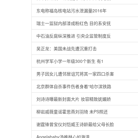
东电称福岛核电站污水泄漏量2016年
瑞士一监狱内部漆成粉红色 目的系安抚
中石油反腐纵深推进 引央企监管制度反
吴正龙：美国未战先遭沉重打击
杭州学军小学一年级300个新生 有1
男子因女儿遭邻居诅咒将其一家四口杀害
北京群体自杀事件伤者身着“哈尔滨铁路
刘诗诗曝最新封面大片 妆容精致妩媚娇
柳岩戚薇童谣霍思燕刘羽琦 未PS照还
谢霆锋曾宝仪刘恺威王诗龄最给父母长脸
Angelababy汤唯林心如海清