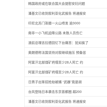
韩国政府或在联合国大会提慰安妇问题
潘基文已收到叙利亚化武报告 将通报安
印尼北苏门答腊一火山喷发 逾3000
南非一小飞机迫降公路 未致人员伤亡
澳前总理吉拉德回忆下台痛苦：犹如挨了
奥朗德称法国坚持对叙继续施压 预备惩
阿富汗北部煤矿坍塌至少28人死亡 约
阿富汗北部煤矿坍塌至少28人死亡 约
日男子出笨招抢劫被捕 “武器”竟是胡
台风登陆日本袭击东京首都圈 超200
潘基文已收到叙利亚化武报告 将通报安