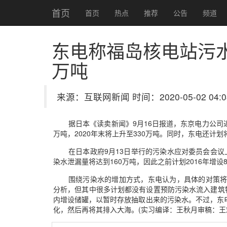
首页
首页
热点
推荐
公告
频道
东电称福岛核电站污水泄
万吨
来源：互联网新闻 时间：2020-05-02 04:0
据日本《读卖新闻》9月16日报道，东京电力公司近
万吨，2020年末将上升至330万吨。同时，东电还计
在日本政府9月13日举行的污染水应对委员会会议
染水泄漏量将达到160万吨，因此之前计划2016年增设
围绕污染水的增加方式，东电认为，具体的对策将
分析，但其中很多计划都没有设置预防污染水流入建筑
内增设储罐，以暂时存放抽取出来的污染水。不过，东
化，然后再将其排入大海。(实习编译：王秋月审稿：王