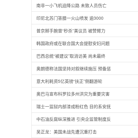
南非一小飞机迫降公路 未致人员伤亡
印尼北苏门答腊一火山喷发 逾3000
普京掰手腕曾“秒杀”美议员 被赞臂力
韩国政府或在联合国大会提慰安妇问题
巴西总统“被建议”取消访美 尚未最终
奥朗德称法国坚持对叙继续施压 预备惩
意大利耗资5亿英镑“扶正”侧翻游轮
奥巴马宣布科罗拉多州洪灾为重要灾害
瑞士一监狱内部漆成粉红色 目的系安抚
中石油反腐纵深推进 引央企监管制度反
吴正龙：美国未战先遭沉重打击