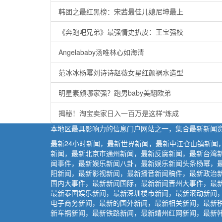
韩团之最红黑榜：宋茜最佳儿媳尼坤最上
《奔跑吧兄弟》最强情史扒皮：王宝强校
Angelababy汤唯林心如海清
范冰冰杨幂刘诗诗赵薇女星红颜祸水造型
明星素颜哪家强？跑男baby美翻欧弟
揭秘！淘宝卖家日入一百万是这样“炼成
本地区最具影响力的信息门户网站之一，集合最新新闻
最新24小时新闻，最新世界新闻，最新中江仓山镇新
新闻，最新北京市通州新闻，最新反腐新闻，最新台湾
闻事件，最新娱乐新闻八卦，最新娱乐新闻头条杨幂，
阳新闻，最新影视新闻，最新播音新闻稿件，最新政治
国内大事件，最新新闻国际，最新新闻晋州大事件，最
最新泰国娱乐新闻，最新深圳楼市新闻，最新滚动新闻
电子商务新闻，最新的国外新闻，最新相关新闻，最新税
新车祸新闻，最新铁路新闻，最新靖州红网新闻，最新韩