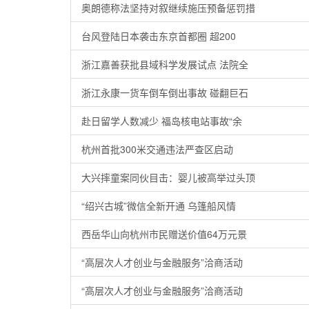
奥朗德称法坚持对叙继续施压预备惩罚措
台风登陆日本袭击东京首都圈 超200
浙江嘉善获批县域科学发展试点 法院全
浙江永康一货车倒车倒出事故 碰翻巨石
赴日留学人数减少 福岛核电站事故“余
杭州首批300米交通违法严查区启动
大兴摔童案同伙目击：婴儿被高举过头顶
“绍兴古城”微信全新开通 乌篷船风情
西岳华山向杭州市民赠送价值64万元景
“高层次人才创业与金融服务”洽商活动
“高层次人才创业与金融服务”洽商活动