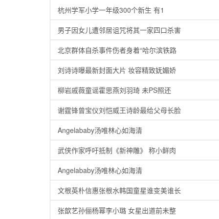
杭州学军小学一年级300个新生 有1
男子因女儿遭邻居诅咒将其一家四口杀害
北京群体自杀事件伤者身着“哈尔滨铁路
刘诗诗曝最新封面大片 妆容精致妩媚娇
柳岩戚薇童谣霍思燕刘羽琦 未PS照还
谢霆锋曾宝仪刘恺威王诗龄最给父母长脸
Angelababy汤唯林心如海清
武侠作家呼吁抵制《新神雕》 称小鲜肉
Angelababy汤唯林心如海清
文根英朴信惠张根水韩国童星谁变美谁长
张歆艺孙俪杨幂李小璐 女星出道前未整