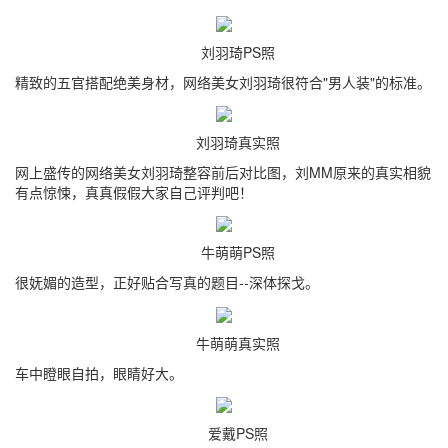
刘羽琦PS照
精致的五官搭配绝美身材，网络美女刘羽琦很符合"男人装"的标准。
刘羽琦真实照
网上盛传的网络美女刘羽琦整容前后对比图，刘MM原来的真实相貌
有点惊悚，真真假假大家自己评判吧！
牛萌萌PS照
很妩媚的造型，正好贴合写真的题目--深体探戈。
牛萌萌真实照
车中瞪眼自拍，眼睛好大。
爱戴PS照