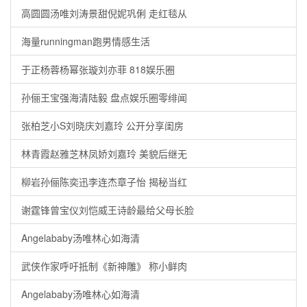
高圆圆汤唯刘涛景甜倪妮巩俐 走红毯从
海量runningman跑男情感生活
于正杨蓉杨幂张璇刘亦菲 818娱乐圈
孙俪王宝强海清陆毅 盘点娱乐圈零绯闻
张柏芝小S刘晓庆刘嘉玲 公开分享闺房
林青霞赵雅芝林凤娇刘嘉玲 美貌后继无
柳岩孙俪陈奕迅李连杰章子怡 揭秘当红
谢霆锋曾宝仪刘恺威王诗龄最给父母长脸
Angelababy汤唯林心如海清
武侠作家呼吁抵制《新神雕》 称小鲜肉
Angelababy汤唯林心如海清