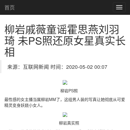
首页
柳岩戚薇童谣霍思燕刘羽
琦 未PS照还原女星真实长
相
来源：互联网新闻 时间：2020-05-02 00:07
柳岩PS照
最性感的女主播当属柳岩MM了，这组男人装的写真让她彻底从可爱
精灵变身妖娆小女人。
柳岩真实照