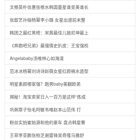
文根英朴信惠张根水韩国童星谁变美谁长
张歆艺孙俪杨幂李小璐 女星出道前未整
韩团之最红黑榜：宋茜最佳儿媳尼坤最上
《奔跑吧兄弟》最强情史扒皮：王宝强校
Angelababy汤唯林心如海清
范冰冰杨幂刘诗诗赵薇女星红颜祸水造型
明星素颜哪家强？跑男baby美翻欧弟
揭秘！淘宝卖家日入一百万是这样“炼成
巩俐章子怡毛阿敏韦唯赵本山范伟 打
粉丝实拍崔始源和他的豪车 盘点韩星奢
王菲李亚鹏张柏芝谢霆锋吴奇隆马雅舒