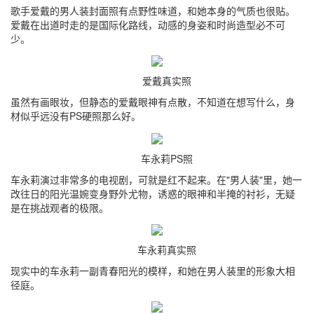
歌手爱戴的男人装封面照有点野性味道，和她本身的气质也很贴。
爱戴在出道时走的是国际化路线，动感的身姿和时尚造型必不可
少。
爱戴真实照
虽然有画眼妆，但静态的爱戴眼神有点散，不知道在想写什么，身
材似乎远没有PS硬照那么好。
车永莉PS照
车永莉演过非常多的电视剧，可就是红不起来。在"男人装"里，她一
改往日的阳光温婉变身野外尤物，诱惑的眼神和半掩的衬衫，无疑
是在挑战观者的极限。
车永莉真实照
现实中的车永莉一副青春阳光的模样，和她在男人装里的形象大相
径庭。