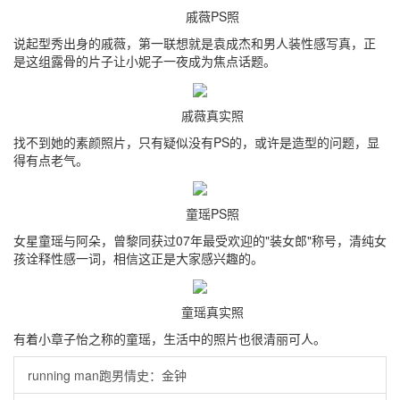
戚薇PS照
说起型秀出身的戚薇，第一联想就是袁成杰和男人装性感写真，正
是这组露骨的片子让小妮子一夜成为焦点话题。
戚薇真实照
找不到她的素颜照片，只有疑似没有PS的，或许是造型的问题，显
得有点老气。
童瑶PS照
女星童瑶与阿朵，曾黎同获过07年最受欢迎的"装女郎"称号，清纯女
孩诠释性感一词，相信这正是大家感兴趣的。
童瑶真实照
有着小章子怡之称的童瑶，生活中的照片也很清丽可人。
running man跑男情史：金钟