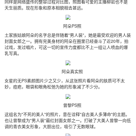
同样是网络盛传的整容过程对比图，照图看可爱的主播柳岩也不是
天生丽质。现在形象和原本相貌相去甚远。
阿朵PS照
土家族姑娘阿朵的名字总是伴随着"男人装"，她是最受欢迎的男人装
封面女郎之一。拥有完美身材的阿朵在圈里已经奋斗了近20年，拍
过戏，发过唱片，可这一切的宣传力度都比不上一组让人喷血的爆
乳写真。
阿朵真实照
女星的无PS素颜图片少之又少，从这张照片看阿朵的肤质可不太
妙，痘疤，眼袋和眼角松弛为她的形象减了不少分。
曾黎PS照
这组名为"不死的美人"的照片，意在诠释"自古美人多薄命"的主题。
也让曾黎成为"男人装"最红封面女郎之一。打破了大美人曾黎一向低
调的青衣美女形象，大胆出位，吸引了无数眼球。