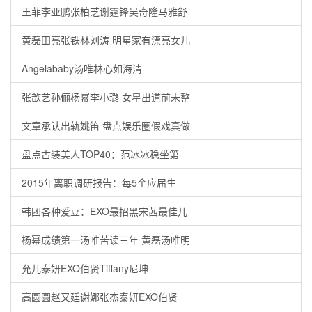
王菲李亚鹏张柏芝谢霆锋吴奇隆马雅舒
黄磊田亮张铁林刘涛 明星家有漂亮女儿
Angelababy汤唯林心如海清
张歆艺孙俪杨幂李小璐 女星出道前未整
文章承认出轨姚笛 盘点娱乐圈假戏真做
盘点古装美人TOP40：范冰冰稳坐第
2015年离职调研报告：每5个应届生
韩团各种爱豆：EXO最招黑宋茜最佳儿
杨幂成绩第一汤唯苦读三年 黄磊汤唯明
允儿泰妍EXO伯贤Tiffany尼坤
高圆圆赵又廷谢娜张杰泰妍EXO伯贤