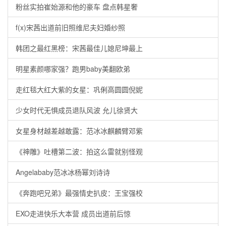
粉丝实拍崔始源和他的豪车 盘点韩星奢
f(x)宋茜出道前旧照维尼夫妇婚纱照
韩团之最红黑榜：宋茜最佳儿媳尼坤最上
明星素颜哪家强？跑男baby美翻欧弟
走红毯大红大紫的女星：巩俐高圆圆倪妮
少女时代无惧成员退队风波 允儿徐贤大
女星身材越差越敢露：范冰冰麒麟臂邓紫
《神雕》吐槽第二波：拍这么雷就别怪观
Angelababy范冰冰杨幂刘诗诗
《奔跑吧兄弟》最强情史扒皮：王宝强校
EXO走进快乐大本营 成员出道前后惊