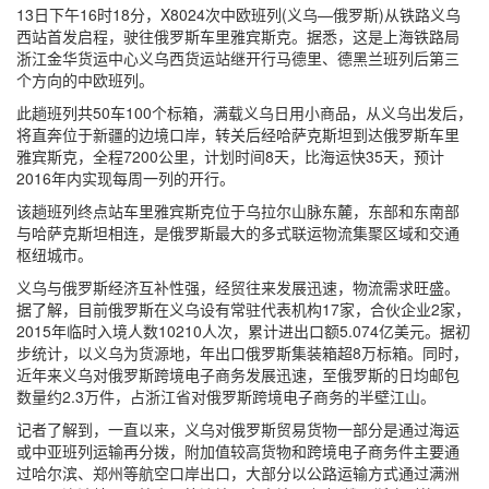
13日下午16时18分，X8024次中欧班列(义乌—俄罗斯)从铁路义乌
西站首发启程，驶往俄罗斯车里雅宾斯克。据悉，这是上海铁路局
浙江金华货运中心义乌西货运站继开行马德里、德黑兰班列后第三
个方向的中欧班列。
此趟班列共50车100个标箱，满载义乌日用小商品，从义乌出发后，
将直奔位于新疆的边境口岸，转关后经哈萨克斯坦到达俄罗斯车里
雅宾斯克，全程7200公里，计划时间8天，比海运快35天，预计
2016年内实现每周一列的开行。
该趟班列终点站车里雅宾斯克位于乌拉尔山脉东麓，东部和东南部
与哈萨克斯坦相连，是俄罗斯最大的多式联运物流集聚区域和交通
枢纽城市。
义乌与俄罗斯经济互补性强，经贸往来发展迅速，物流需求旺盛。
据了解，目前俄罗斯在义乌设有常驻代表机构17家，合伙企业2家，
2015年临时入境人数10210人次，累计进出口额5.074亿美元。据初
步统计，以义乌为货源地，年出口俄罗斯集装箱超8万标箱。同时，
近年来义乌对俄罗斯跨境电子商务发展迅速，至俄罗斯的日均邮包
数量约2.3万件，占浙江省对俄罗斯跨境电子商务的半壁江山。
记者了解到，一直以来，义乌对俄罗斯贸易货物一部分是通过海运
或中亚班列运输再分拨，附加值较高货物和跨境电子商务件主要通
过哈尔滨、郑州等航空口岸出口，大部分以公路运输方式通过满洲