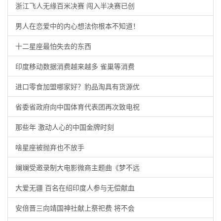
浙江飞人无缘百米决赛 闯入半决赛已创
男人在恋爱中的内心想法你根本不知道！
十二星座最怕失去的东西
印度移动数据消费越来越多 雀巢等消费
进口零食加盟哪家好？豹品淘具有货源优
省委省政府向中国体育代表团再次致电祝
那些年 激动人心的中国金牌时刻
啥星座被抛弃也不放手
斓斓受邀录制大电影微商主题曲《梦不远
大爱无疆 百名在绍印度人参与无偿献血
安倍晋三向靖国神社献上祭祀费 将不会