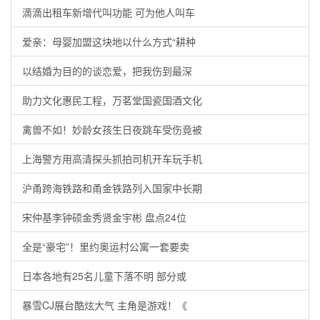
滴滴出租车新增代叫功能 可为他人叫车
爱亲：母婴加盟这块地以什么方式“耕种
以结婚为目的的谈恋爱，把我伤到最深
助力文化惠民工程，万茗堂国瓷国酒文化
禽兽不如！妙龄女孩生日夜跳车受伤竟被
上海警方用高清探头抓拍司机开车玩手机
沪甬跨海铁路和甬金铁路列入国家中长期
宋仲基李钟硕金秀贤金宇彬 盘点24位
全是“豪宅”！里约奥运村公寓一套要卖
日本各地有25名儿童下落不明 部分或
暴雪CJ展台酷炫大气 主角是游戏！《