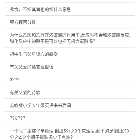
弗食，不知其旨也的知什么意思
解方程百分数
为什么乙酸和乙醇在浓硫酸的作用下,反应时不会和浓硫酸反应,
脂化反应中的酸不是可以包括无机含氧酸吗?
初中生与父母谈心的感受
有关父爱的格言或俗语
й???
有关父爱的诗歌
苏教版小学五年级英语书书后词
??С???
一个瓶子里装了半瓶油,倒出5分之3千克油后,剩下的是倒出的3
分之2.这个瓶子能装多少千克油?