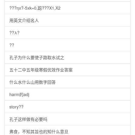
???ηx?-5xk=0,跽???X1,X2
用英文介绍名人
??λ?
??
孔子为什么要使子路取水试之
五十二中五年级寒假优效作业答案
什么水什么山用数字回答
harm的adj
story??
孔子这样做有必要吗
弗食，不知其旨也的知什么意旦