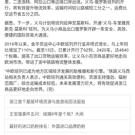
里、二连浩特、阿拉山口等边境口岸出境。义乌-俄罗斯班列的开
行，将有效提升物流效率，运输时间较公路缩短三分之一，运费比
空运节省五分之四。
据悉，下一步，义乌计划将班列延伸至莫斯科，开通“义乌-车里雅宾
斯克-莫斯科”班列，为义乌小商品出口俄罗斯开辟一条安全、高效、
便捷的国际贸易大通道。
2016年以来，金华货运中心中欧班列开行呈井喷式增长，与上年同
比增加了110%。截至13日，已累计开行了62列、2420车，达4840
个标箱，提高了出口货物运输效率，让义乌小百货商品更好地走向
欧洲市场，带动了浙中铁路物流整体发展。
“中欧班列已成为地方区域经济发展的助推器和新引擎。”铁路义乌西
站相关负责人表示，中欧班列通关高效便利、货源支持强劲、辐射
范围广、综合运输成本较低，未来发展潜力巨大，将有效促进浙江
商品更好地走向世界。(完)
浙江首个基层环境资源与旅游巡回法庭投
王宝强事件五问：结婚8年是个局？大闹
最好的进口奶粉排名：外国进口品牌奶粉