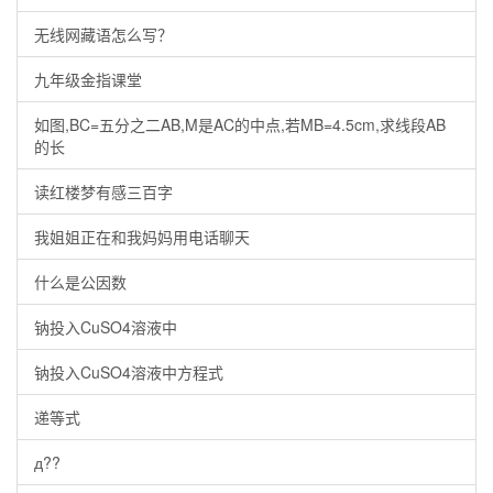
无线网藏语怎么写？
九年级金指课堂
如图,BC=五分之二AB,M是AC的中点,若MB=4.5cm,求线段AB
的长
读红楼梦有感三百字
我姐姐正在和我妈妈用电话聊天
什么是公因数
钠投入CuSO4溶液中
钠投入CuSO4溶液中方程式
递等式
д??