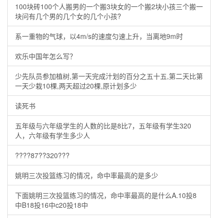
100块砖100个人搬男的一个搬3块女的一个搬2块小孩三个搬一
块问有几个男的几个女的几个小孩?
系一重物的气球，以4m/s的速度匀速上升，当离地9m时
欢乐中国年怎么写？
少先队员参加植树,第一天完成汁划的百分之五十五,第二天比第
一天少栽10棵,两天超过20棵,原计划多少
读死书
五年级与六年级学生的人数的比是8比7，五年级有学生320
人，六年级有学生多少人
????87??320???
姚明三次投篮练习的情况，命中率最高的是多少
下面姚明三次投篮练习的情况，命中率最高的是什么A.10投8
中B18投16中c20投18中