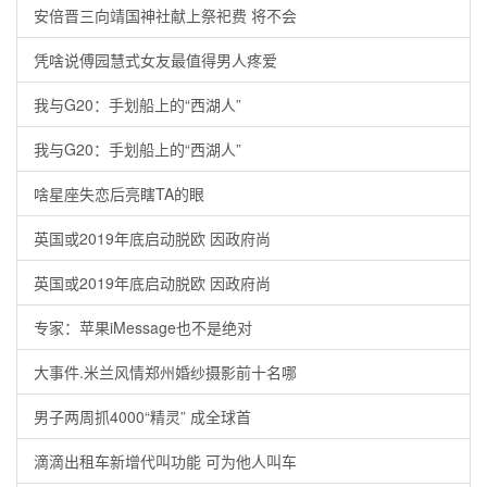
安倍晋三向靖国神社献上祭祀费 将不会
凭啥说傅园慧式女友最值得男人疼爱
我与G20：手划船上的“西湖人”
我与G20：手划船上的“西湖人”
啥星座失恋后亮瞎TA的眼
英国或2019年底启动脱欧 因政府尚
英国或2019年底启动脱欧 因政府尚
专家：苹果iMessage也不是绝对
大事件.米兰风情郑州婚纱摄影前十名哪
男子两周抓4000“精灵” 成全球首
滴滴出租车新增代叫功能 可为他人叫车