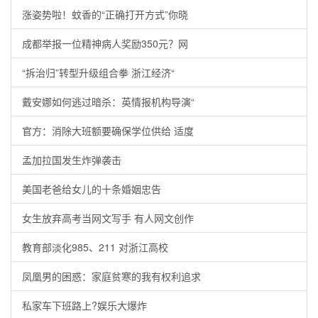
涨姿势啦！蚊香的“正确打开方式”你晓
成都举报一位精神病人奖励350元？网
“拆治归”转型升级组合拳 浙江经济“
戴安娜如何逃过暗杀：英情报机构导演“
官方：消除大班额要确保学位供给 适度
孟加拉国发生炸弹袭击
美国老爸给女儿的十条婚姻忠告
女生放弃高考当网文写手 有人网文创作
教育部淡化985、211 对浙江高校
凤凰男的困惑：家庭贫寒的我有权利追求
私家车下班路上?娱乐大爆炸